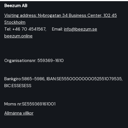
Beezum AB
Visiting address: Nybrogatan 34 Business Center, 102 45
Stockholm
Tel: +46 70 4541567, Email:
info@beezum.se
beezum.online
Organisationsnr: 559369-1610
Bankgiro:5865-5986, IBAN:SE5550000000052551079535,
BIC:ESSESESS
Moms nr:SE559369161001
Allmänna villkor