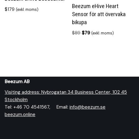
Beezum eHive Heart
$
179
(exkl. moms)
Sensor för att övervaka
bikupa
$
89
$
79
(exkl. moms)
Beezum AB
Visiting address: Nybrogatan 34 Business Center, 102 45
Stockholm
Tel: +46 70 4541567, Email:
info@beezum.se
beezum.online