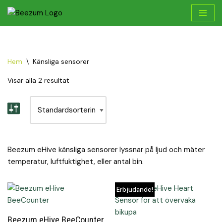
Hoppa
till
innehåll
Hem
\
Känsliga sensorer
Visar alla 2 resultat
Beezum eHive känsliga sensorer lyssnar på ljud och mäter
temperatur, luftfuktighet, eller antal bin.
Erbjudande!
Beezum eHive BeeCounter