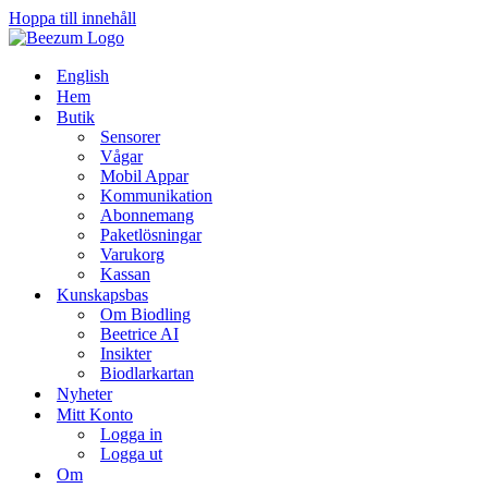
Hoppa till innehåll
English
Hem
Butik
Sensorer
Vågar
Mobil Appar
Kommunikation
Abonnemang
Paketlösningar
Varukorg
Kassan
Kunskapsbas
Om Biodling
Beetrice AI
Insikter
Biodlarkartan
Nyheter
Mitt Konto
Logga in
Logga ut
Om