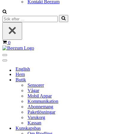
Kontakt Beezum
Sök
efter
…
Varukorg
0
Navigeringsmeny
Navigeringsmeny
English
Hem
Butik
Sensorer
Vågar
Mobil Appar
Kommunikation
Abonnemang
Paketlösningar
Varukorg
Kassan
Kunskapsbas
Om Biodling