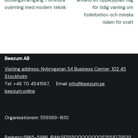
biodlingsframgång: Förhindra
använd en Uppkopplad våg
svärming med modern teknik
för tidig varning om
foderbehov och minska
risken för svält
Beezum AB
Visiting address: Nybrogatan 34 Business Center, 102 45
Stockholm
Tel: +46 70 4541567, Email:
info@beezum.se
beezum.online
Organisationsnr: 559369-1610
Bankgiro:5865-5986, IBAN:SE5550000000052551079535,