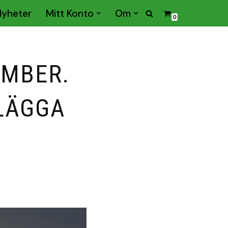
Nyheter
Mitt Konto
Om
0
EMBER.
LÄGGA