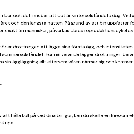
ember och det innebär att det är vintersolståndets dag. Vint
ret och den längsta natten. På grund av att bin uppfattar fö
 exakt än människor, påverkas deras reproduktionscykel av 
börjar drottningen att lägga sina första ägg, och intensitete
ll sommarsolståndet. För närvarande lägger drottningen bara 
 sin äggläggning allt eftersom våren närmar sig och kommer a
r?
 att hålla koll på vad dina bin gör, kan du skaffa en Beezum e
 bikupa.