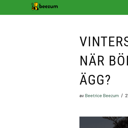
Hoppa
till
innehåll
VINTER
NÄR BÖ
ÄGG?
av
Beetrice Beezum
2