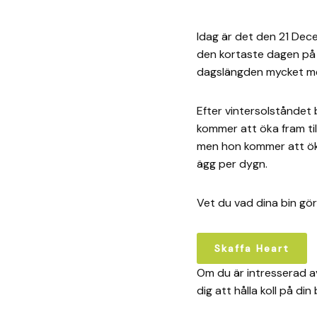
Idag är det den 21 Dec
den kortaste dagen på å
dagslängden mycket mer
Efter vintersolståndet 
kommer att öka fram ti
men hon kommer att öka
ägg per dygn.
Vet du vad dina bin gö
Skaffa Heart
Om du är intresserad av
dig att hålla koll på din