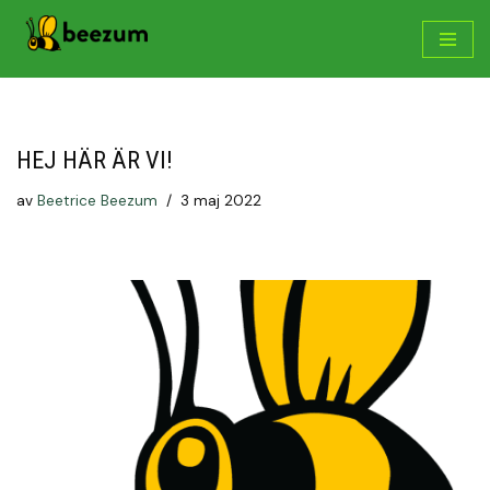
Hoppa
till
innehåll
HEJ HÄR ÄR VI!
av
Beetrice Beezum
3 maj 2022