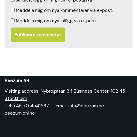
Ja tack, lägg till mig i din e-postlista
Meddela mig om nya kommentarer via e-post.
Meddela mig om nya inlägg via e-post.
Beezum AB
Visiting address: Nybrogatan 34 Business Center, 102 45
Stockholm
Tel: +46 70 4541567, Email:
info@beezum.se
beezum.online