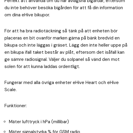
Perfekt att använda om du har avlägsna bigårdar, eftersom
du inte behöver besöka bigården för att få din information
om dina eHive bikupor.
För att ha bra radiotäckning så tänk på att enheten bör
placeras en bit ovanför marken gärna på bänk bredvid en
bikupa och inte läggas i gräset. Lägg den inte heller uppe på
en bikupa ifall taket består av plåt, eftersom det isåfall kan
ge sämre radiosignal. Väljer du solpanel så vänd den mot
solen för att kunna laddas ordentligt.
Fungerar med alla övriga enheter eHive Heart och eHive
Scale.
Funktioner:
Mäter lufttryck i hPa (millibar)
Mäter signalstyrka % för GSM radio