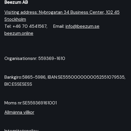
Beezum AB
Visiting address: Nybrogatan 34 Business Center, 102 45
Stockholm
Tel: +46 70 4541567, Email:
info@beezum.se
beezum.online
Organisationsnr: 559369-1610
Bankgiro:5865-5986, IBAN:SE5550000000052551079535,
BIC:ESSESESS
Moms nr:SE559369161001
Allmänna villkor