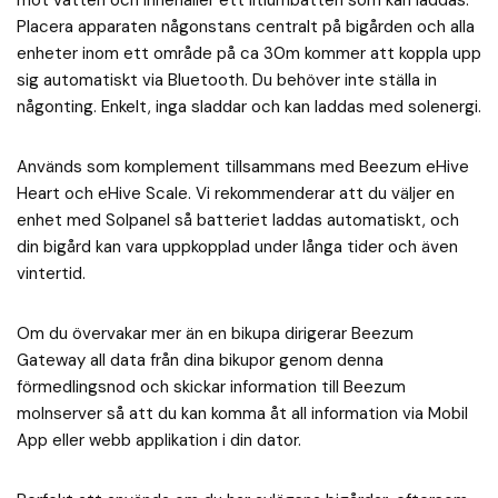
mot vatten och innehåller ett litiumbatteri som kan laddas.
Placera apparaten någonstans centralt på bigården och alla
enheter inom ett område på ca 30m kommer att koppla upp
sig automatiskt via Bluetooth. Du behöver inte ställa in
någonting. Enkelt, inga sladdar och kan laddas med solenergi.
Används som komplement tillsammans med Beezum eHive
Heart och eHive Scale. Vi rekommenderar att du väljer en
enhet med Solpanel så batteriet laddas automatiskt, och
din bigård kan vara uppkopplad under långa tider och även
vintertid.
Om du övervakar mer än en bikupa dirigerar Beezum
Gateway all data från dina bikupor genom denna
förmedlingsnod och skickar information till Beezum
molnserver så att du kan komma åt all information via Mobil
App eller webb applikation i din dator.