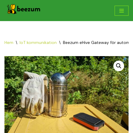
Hoppa
till
innehåll
Hem
\
IoT kommunikation
\
Beezum eHive Gateway för automati