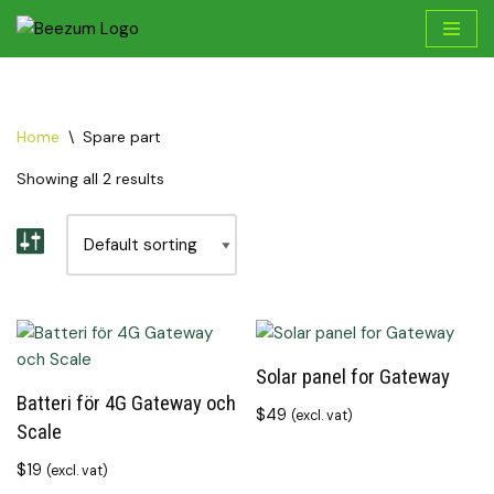
Skip
to
content
Home
\
Spare part
Showing all 2 results
Solar panel for Gateway
Batteri för 4G Gateway och
$
49
(excl. vat)
Scale
$
19
(excl. vat)