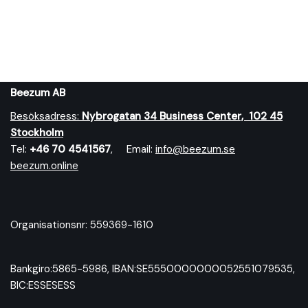
Beezum AB
Besöksadress:
Nybrog
atan 34 Business Center, 102 45
Stockholm
Tel:
+46 70 4541567
, Email:
info@beezum.se
beezum.online
Organisationsnr: 559369-1610
Bankgiro:5865-5986, IBAN:SE5550000000052551079535,
BIC:ESSESESS