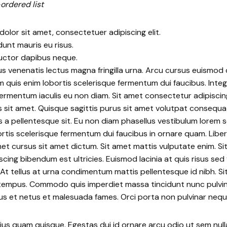
-ordered list
olor sit amet, consectetuer adipiscing elit.
dunt mauris eu risus.
uctor dapibus neque.
us venenatis lectus magna fringilla urna. Arcu cursus euismod q
m quis enim lobortis scelerisque fermentum dui faucibus. Integ
rmentum iaculis eu non diam. Sit amet consectetur adipiscing
 sit amet. Quisque sagittis purus sit amet volutpat consequa
 a pellentesque sit. Eu non diam phasellus vestibulum lorem s
bortis scelerisque fermentum dui faucibus in ornare quam. Libe
met cursus sit amet dictum. Sit amet mattis vulputate enim. Sit
iscing bibendum est ultricies. Euismod lacinia at quis risus sed
 At tellus at urna condimentum mattis pellentesque id nibh. Si
i tempus. Commodo quis imperdiet massa tincidunt nunc pulvin
tus et netus et malesuada fames. Orci porta non pulvinar nequ
rius quam quisque. Egestas dui id ornare arcu odio ut sem null