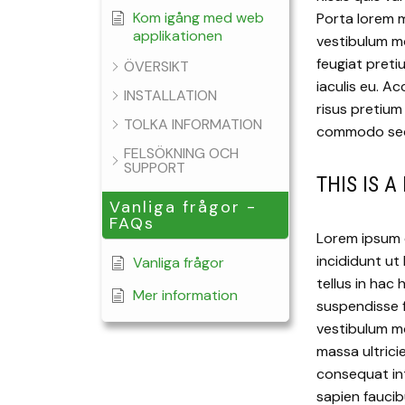
Kom igång med web
Porta lorem m
applikationen
vestibulum mo
feugiat preti
ÖVERSIKT
iaculis eu. A
INSTALLATION
risus pretium
TOLKA INFORMATION
commodo sed
FELSÖKNING OCH
SUPPORT
THIS IS 
Vanliga frågor -
FAQs
Lorem ipsum d
incididunt ut 
Vanliga frågor
tellus in ha
Mer information
suspendisse 
vestibulum mo
massa ultrici
consequat int
sapien faucib