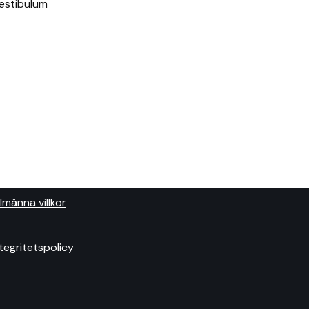
Vestibulum
lmänna villkor
ntegritetspolicy