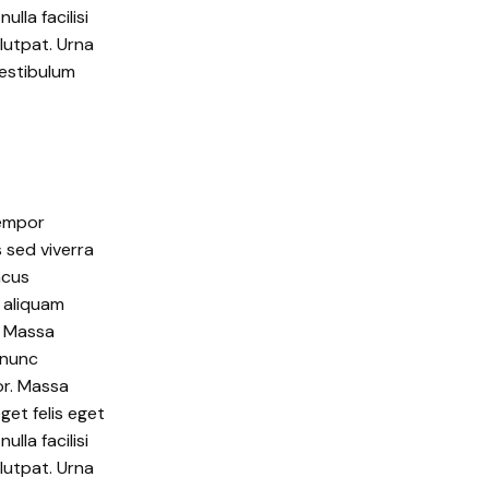
la facilisi
lutpat. Urna
Vestibulum
tempor
s sed viverra
acus
 aliquam
. Massa
 nunc
or. Massa
get felis eget
la facilisi
lutpat. Urna