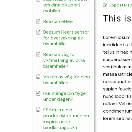
om dina bikupor i
Uppdatera
mobilen
This i
Beezum eHive
Beezum Heart sensor
Lorem ipsum d
för övervakning av
bisamhälle
incididunt ut 
tellus in ha
Beezum våg för
suspendisse 
viktmätning av dina
bisamhällen
vestibulum mo
massa ultrici
Vikten av våg för dina
consequat int
bisamhällen
sapien faucib
Hur många bin flyger
nunc lobortis
under dagen?
nullam. Vel r
Förbättra din
condimentum m
produktivitet med en
lorem sed risu
inspirerande
biodlardagbok i