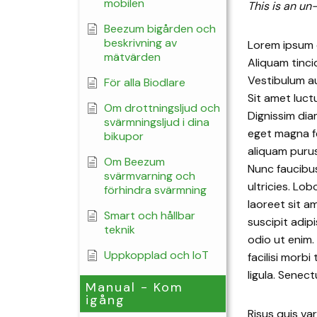
mobilen
This is an un
Beezum bigården och
beskrivning av
Lorem ipsum d
mätvärden
Aliquam tinci
Vestibulum a
För alla Biodlare
Sit amet luct
Om drottningsljud och
Dignissim dia
svärmningsljud i dina
eget magna fe
bikupor
aliquam purus
Om Beezum
Nunc faucibus
svärmvarning och
ultricies. Lo
förhindra svärmning
laoreet sit a
Smart och hållbar
suscipit adip
teknik
odio ut enim.
Uppkopplad och IoT
facilisi morb
ligula. Senec
Manual - Kom
igång
Risus quis va