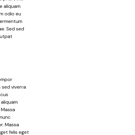
ue aliquam
um odio eu
 fermentum
tae. Sed sed
lutpat
tempor
s sed viverra
acus
 aliquam
. Massa
 nunc
or. Massa
get felis eget