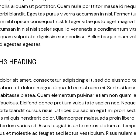
ollis aliquam ut porttitor. Quam nulla porttitor massa id neq
rbi blandit. Egestas purus viverra accumsan in nisl. Ferment
um nibh ipsum consequat nisl. Integer vitae justo eget magna
ccumsan in nisl nisi scelerisque. Id venenatis a condimentum vi
 quam vulputate dignissim suspendisse. Pellentesque diam vo
 egestas egestas.
A H3 HEADING
olor sit amet, consectetur adipiscing elit, sed do eiusmod 
labore et dolore magna aliqua. Id eu nisl nunc mi. Sed nisi lacu
c habitasse platea. Quam elementum pulvinar etiam non quam l
faucibus. Eleifend donec pretium vulputate sapien nec. Neque
rbi blandit cursus risus. Ultrices dui sapien eget mi proin sed
es mi quis hendrerit dolor. Ullamcorper malesuada proin libero
erdum varius sit. Risus feugiat in ante metus dictum at temp
us et molestie ac feugiat sed lectus vestibulum. Risus nullam e