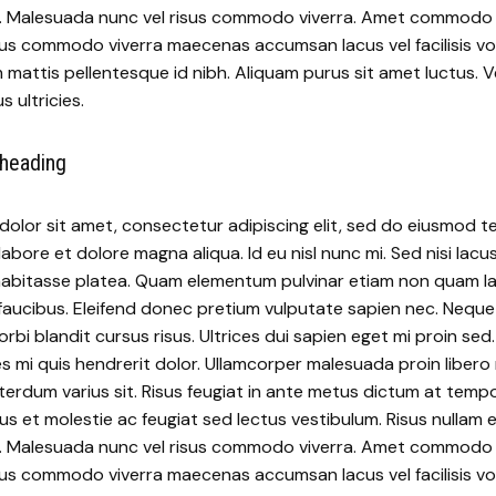
. Malesuada nunc vel risus commodo viverra. Amet commodo nul
isus commodo viverra maecenas accumsan lacus vel facilisis vo
attis pellentesque id nibh. Aliquam purus sit amet luctus. 
s ultricies.
 heading
olor sit amet, consectetur adipiscing elit, sed do eiusmod 
labore et dolore magna aliqua. Id eu nisl nunc mi. Sed nisi lacu
c habitasse platea. Quam elementum pulvinar etiam non quam l
faucibus. Eleifend donec pretium vulputate sapien nec. Neque
rbi blandit cursus risus. Ultrices dui sapien eget mi proin sed
es mi quis hendrerit dolor. Ullamcorper malesuada proin libero
erdum varius sit. Risus feugiat in ante metus dictum at temp
us et molestie ac feugiat sed lectus vestibulum. Risus nullam e
. Malesuada nunc vel risus commodo viverra. Amet commodo nul
isus commodo viverra maecenas accumsan lacus vel facilisis vo