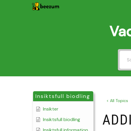
Hoppa
till
Vad
innehåll
Insiktsfull biodling
< All Topics
Insikter
ADD
Insiktsfull biodling
Insiktsfull information