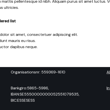
attis pellentesque id nibh. Aliquam purus sit amet luctus. 
s ultricies.
dered list
olor sit amet, consectetuer adipiscing elit.
dunt mauris eu risus.
uctor dapibus neque.
Organisationsnr: 559369-1610
Al
Bankgiro:5865-5986,
I
IBAN:SE5550000000052551079535,
BIC:ESSESESS