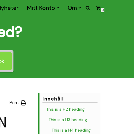
Nyheter
Mitt Konto
Om
0
med?
ök
Innehåll
Print
This is a H2 heading
N
This is a H3 heading
This is a H4 heading