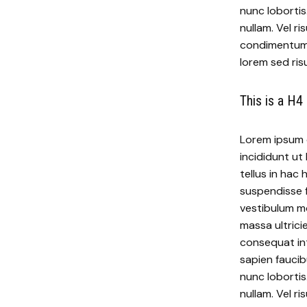
nunc lobortis
nullam. Vel r
condimentum m
lorem sed risu
This is a H4
Lorem ipsum d
incididunt ut 
tellus in ha
suspendisse 
vestibulum mo
massa ultrici
consequat int
sapien faucib
nunc lobortis
nullam. Vel r