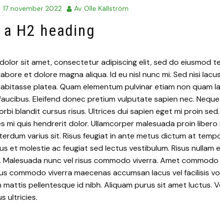
d
17 november 2022
Av
Olle Källström
s a H2 heading
olor sit amet, consectetur adipiscing elit, sed do eiusmod 
labore et dolore magna aliqua. Id eu nisl nunc mi. Sed nisi lacu
c habitasse platea. Quam elementum pulvinar etiam non quam l
faucibus. Eleifend donec pretium vulputate sapien nec. Neque
rbi blandit cursus risus. Ultrices dui sapien eget mi proin sed
es mi quis hendrerit dolor. Ullamcorper malesuada proin libero
erdum varius sit. Risus feugiat in ante metus dictum at temp
us et molestie ac feugiat sed lectus vestibulum. Risus nullam e
. Malesuada nunc vel risus commodo viverra. Amet commodo nul
isus commodo viverra maecenas accumsan lacus vel facilisis vo
attis pellentesque id nibh. Aliquam purus sit amet luctus. 
s ultricies.