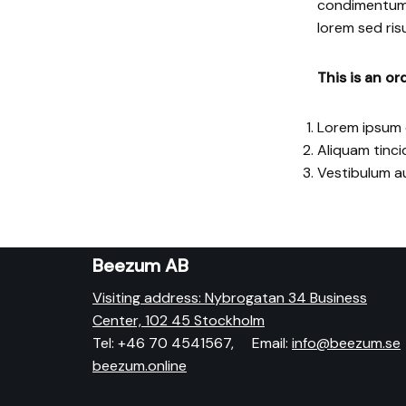
condimentum m
lorem sed risu
This is an or
Lorem ipsum d
Aliquam tinci
Vestibulum a
Beezum AB
Visiting address: Nybrogatan 34 Business
Center, 102 45 Stockholm
Tel: +46 70 4541567, Email:
info@beezum.se
beezum.online