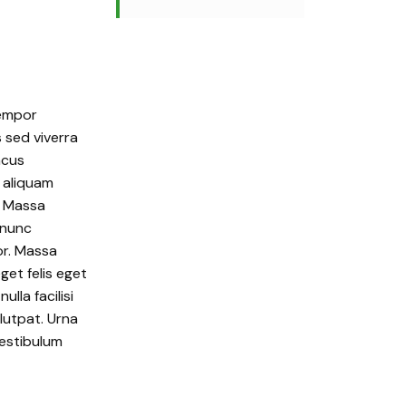
tempor
s sed viverra
acus
 aliquam
. Massa
 nunc
or. Massa
get felis eget
la facilisi
lutpat. Urna
Vestibulum