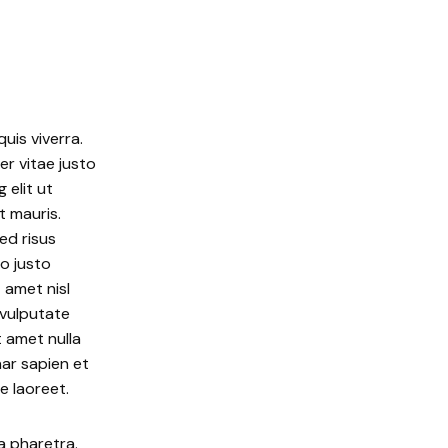
uis viverra.
er vitae justo
 elit ut
t mauris.
ed risus
ro justo
 amet nisl
 vulputate
t amet nulla
ar sapien et
e laoreet.
a pharetra.