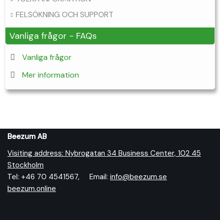
FELSÖKNING OCH SUPPORT
Vanliga frågor - FAQs
Vanliga frågor
Mer information
Beezum AB
Visiting address: Nybrogatan 34 Business Center, 102 45
Stockholm
Tel: +46 70 4541567, Email:
info@beezum.se
beezum.online